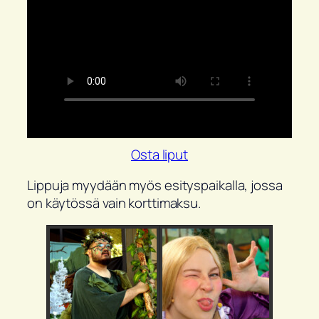
Osta liput
Lippuja myydään myös esityspaikalla, jossa
on käytössä vain korttimaksu.