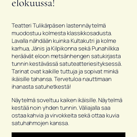
elokuussa!
Teatteri Tulikärpäsen lastennäytelmä
muodostuu kolmesta klassikkosadusta.
Lavalla nähdään kuinka Kultakutri ja kolme
karhua, Jänis ja Kilpikonna sekä Punahilkka
heräävät eloon metsänhengen satukirjasta
tunnin kestävässä satuteatteriesityksessä.
Tarinat ovat kaikille tuttuja ja sopivat minkä
ikäisille tahansa. Tervetuloa nauttimaan
ihanasta satuhetkestä!
Näytelmä soveltuu kaiken ikäisille. Näytelmä
kestää noin yhden tunnin. Väliajalla saa
ostaa kahvia ja virvokkeita sekä ottaa kuvia
satuhahmojen kanssa.