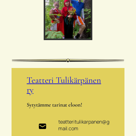
Teatteri Tulikärpänen
ry
Sytytämme tarinat eloon!
teatteritulikarpanen@g
mail.com