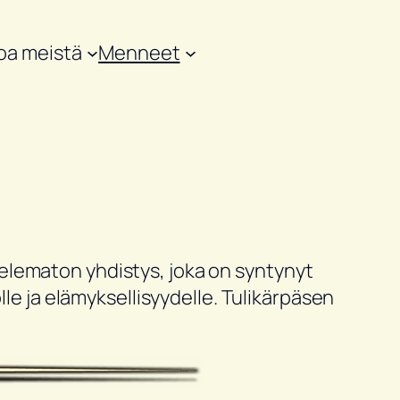
oa meistä
Menneet
elematon yhdistys, joka on syntynyt
lle ja elämyksellisyydelle. Tulikärpäsen