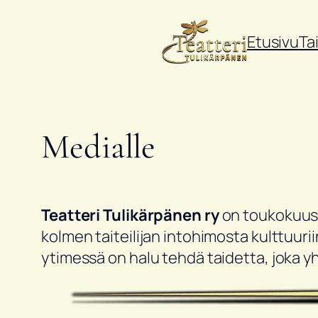
Siirry
sisältöön
Etusivu
Ta
Medialle
Teatteri Tulikärpänen ry
on toukokuuss
kolmen taiteilijan intohimosta kulttuuri
ytimessä on halu tehdä taidetta, joka yh