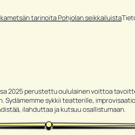
ikametsän tarinoita Pohjolan seikkailuista
Tiet
a 2025 perustettu oululainen voittoa tavoitt
in. Sydämemme sykkii teatterille, improvisaatio
distää, ilahduttaa ja kutsuu osallistumaan.