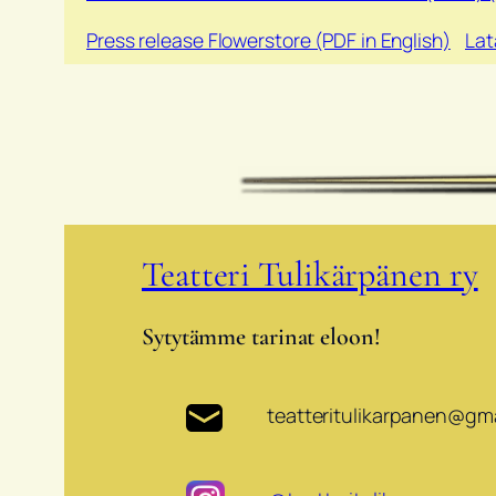
Press release Flowerstore (PDF in English)
Lat
Teatteri Tulikärpänen ry
Sytytämme tarinat eloon!
teatteritulikarpanen@gm