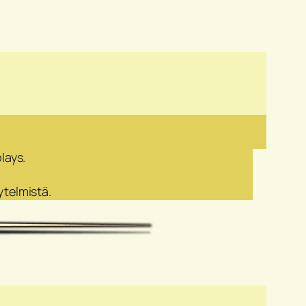
lays.
ytelmistä.