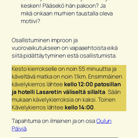
kesken! Pääsekö hän pakoon? Ja
mikä onkaan murhien taustalla oleva
motiivi?
Osallistuminen improon ja
vuorovaikutukseen on vapaaehtoista eikä
siitä pidättäytyminen estä osallistumista.
Kesto kierrokselle on noin 55 minuuttia ja
käveltävä matka on noin 1.1km. Ensimmäinen
kävelykierros lähtee
kello 12:00
patosillan
ja hotelli Lasaretin väliseltä sillalta
. Sään
mukaan kävelykierroksia on kaksi. Toinen
Kävelykierros lähtee
kello 14:00
.
Tapahtuma on ilmainen ja on osa
Oulun
Päiviä
.