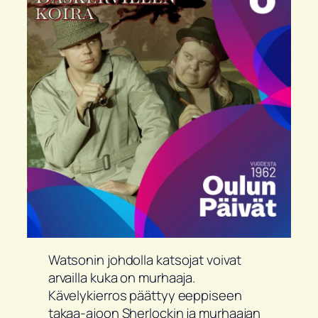
Watsonin johdolla katsojat voivat
arvailla kuka on murhaaja.
Kävelykierros päättyy eeppiseen
takaa-ajoon Sherlockin ja murhaajan