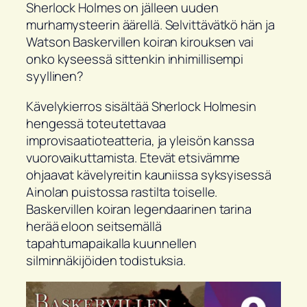
Sherlock Holmes on jälleen uuden
murhamysteerin äärellä. Selvittävätkö hän ja
Watson Baskervillen koiran kirouksen vai
onko kyseessä sittenkin inhimillisempi
syyllinen?
Kävelykierros sisältää Sherlock Holmesin
hengessä toteutettavaa
improvisaatioteatteria, ja yleisön kanssa
vuorovaikuttamista. Etevät etsivämme
ohjaavat kävelyreitin kauniissa syksyisessä
Ainolan puistossa rastilta toiselle.
Baskervillen koiran legendaarinen tarina
herää eloon seitsemällä
tapahtumapaikalla kuunnellen
silminnäkijöiden todistuksia.